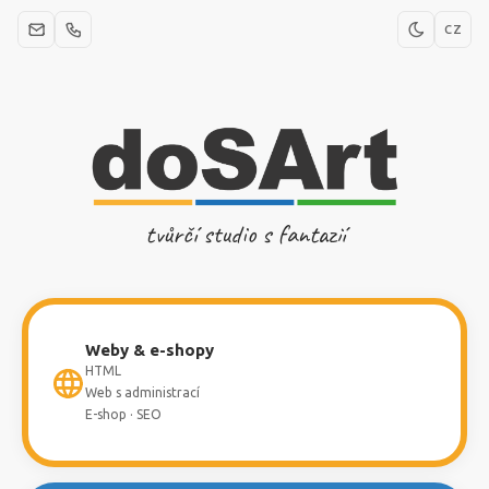
CZ
tvůrčí studio s fantazií
Weby & e-shopy
HTML
Web s administrací
E-shop · SEO