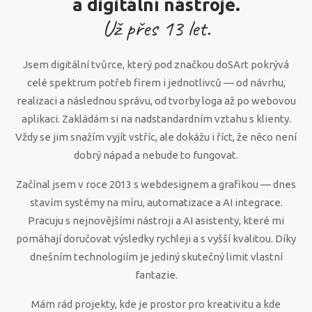
a digitální nástroje.
Už přes
13
let.
Jsem digitální tvůrce, který pod značkou doSArt pokrývá
celé spektrum potřeb firem i jednotlivců — od návrhu,
realizaci a následnou správu, od tvorby loga až po webovou
aplikaci. Zakládám si na nadstandardním vztahu s klienty.
Vždy se jim snažím vyjít vstříc, ale dokážu i říct, že něco není
dobrý nápad a nebude to fungovat.
Začínal jsem v roce 2013 s webdesignem a grafikou — dnes
stavím systémy na míru, automatizace a AI integrace.
Pracuju s nejnovějšími nástroji a AI asistenty, které mi
pomáhají doručovat výsledky rychleji a s vyšší kvalitou. Díky
dnešním technologiím je jediný skutečný limit vlastní
fantazie.
Mám rád projekty, kde je prostor pro kreativitu a kde