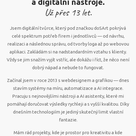
a digitální nástroje.
Už přes
13
let.
Jsem digitální tvůrce, který pod značkou doSArt pokrývá
celé spektrum potřeb firem i jednotlivců — od návrhu,
realizaci a následnou správu, od tvorby loga až po webovou
aplikaci. Zakládám si na nadstandardním vztahu s klienty.
Vždy se jim snažím vyjít vstříc, ale dokážu i říct, že něco není
dobrý nápad a nebude to fungovat.
Začínal jsem v roce 2013 s webdesignem a grafikou — dnes
stavím systémy na míru, automatizace a AI integrace.
Pracuju s nejnovějšími nástroji a AI asistenty, které mi
pomáhají doručovat výsledky rychleji a s vyšší kvalitou. Díky
dnešním technologiím je jediný skutečný limit vlastní
fantazie.
Mám rád projekty, kde je prostor pro kreativitu a kde