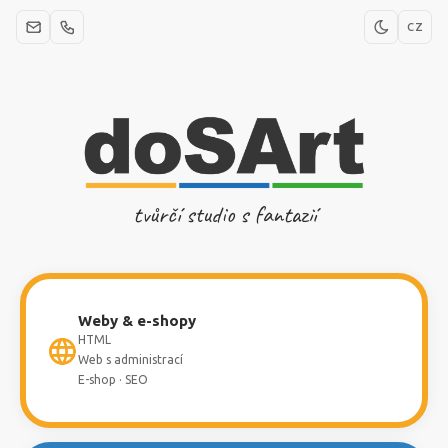
CZ
tvůrčí studio s fantazií
Weby & e-shopy
HTML
Web s administrací
E-shop · SEO