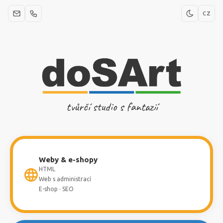
CZ
tvůrčí studio s fantazií
Weby & e-shopy
HTML
Web s administrací
E-shop · SEO