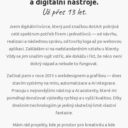
a digitální nástroje.
Už přes
13
let.
Jsem digitální tvůrce, který pod značkou doSArt pokrývá
celé spektrum potřeb firem i jednotlivců — od návrhu,
realizaci a následnou správu, od tvorby loga až po webovou
aplikaci. Zakládám si na nadstandardním vztahu s klienty.
Vždy se jim snažím vyjít vstříc, ale dokážu i říct, že něco není
dobrý nápad a nebude to fungovat.
Začínal jsem v roce 2013 s webdesignem a grafikou — dnes
stavím systémy na míru, automatizace a AI integrace.
Pracuju s nejnovějšími nástroji a AI asistenty, které mi
pomáhají doručovat výsledky rychleji a s vyšší kvalitou. Díky
dnešním technologiím je jediný skutečný limit vlastní
fantazie.
Mám rád projekty, kde je prostor pro kreativitu a kde