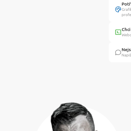
Potř
Grafi
profe
Chci
Webov
Nejs
Napiš