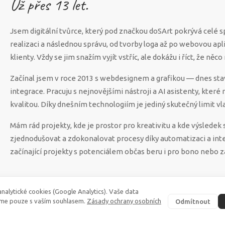
Už přes
13
let.
Jsem digitální tvůrce, který pod značkou doSArt pokrývá celé 
realizaci a následnou správu, od tvorby loga až po webovou apl
klienty. Vždy se jim snažím vyjít vstříc, ale dokážu i říct, že n
Začínal jsem v roce 2013 s webdesignem a grafikou — dnes sta
integrace. Pracuju s nejnovějšími nástroji a AI asistenty, které
kvalitou. Díky dnešním technologiím je jediný skutečný limit vla
Mám rád projekty, kde je prostor pro kreativitu a kde výsled
zjednodušovat a zdokonalovat procesy díky automatizaci a int
začínající projekty s potenciálem občas beru i pro bono nebo z
nalytické cookies (Google Analytics). Vaše data
me pouze s vaším souhlasem.
Zásady ochrany osobních
Odmítnout
©
2026
·
doSArt