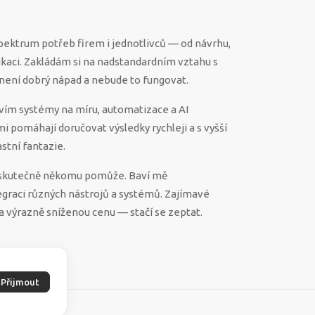
spektrum potřeb firem i jednotlivců — od návrhu,
ikaci. Zakládám si na nadstandardním vztahu s
ěco není dobrý nápad a nebude to fungovat.
vím systémy na míru, automatizace a AI
 mi pomáhají doručovat výsledky rychleji a s vyšší
stní fantazie.
ek skutečně někomu pomůže. Baví mě
egraci různých nástrojů a systémů. Zajímavé
a výrazně sníženou cenu — stačí se zeptat.
Přijmout