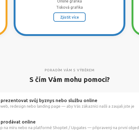
Online grafika
Tisková grafika
Zjistit více
PORADÍM VÁM S VÝBĚREM
S čím Vám mohu pomoci?
 prezentovat svůj byznys nebo službu online
web, redesign nebo landing page — aby Vás zákazníci našli a zaujali jste je
 prodávat online
p na míru nebo na platformě Shoptet / Upgates — připravený na první obje