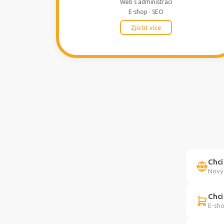
Web s administrací
E-shop · SEO
Zjistit více
Chci
Nový 
Chci
E-sho