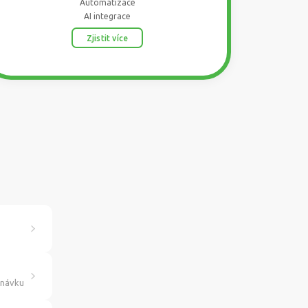
Automatizace
AI integrace
Zjistit více
dnávku