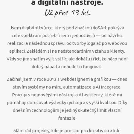
a digitální nástroje.
Už přes
13
let.
Jsem digitální tvůrce, který pod značkou doSArt pokrývá
celé spektrum potřeb firem i jednotlivců — od návrhu,
realizaci a následnou správu, od tvorby loga až po webovou
aplikaci. Zakládám si na nadstandardním vztahu s klienty.
Vždy se jim snažím vyjít vstříc, ale dokážu i říct, že něco není
dobrý nápad a nebude to fungovat.
Začínal jsem v roce 2013 s webdesignem a grafikou — dnes
stavím systémy na míru, automatizace a AI integrace.
Pracuju s nejnovějšími nástroji a AI asistenty, které mi
pomáhají doručovat výsledky rychleji a s vyšší kvalitou. Díky
dnešním technologiím je jediný skutečný limit vlastní
fantazie.
Mám rád projekty, kde je prostor pro kreativitu a kde