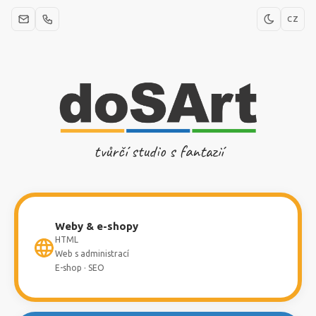
CZ
tvůrčí studio s fantazií
Weby & e-shopy
HTML
Web s administrací
E-shop · SEO