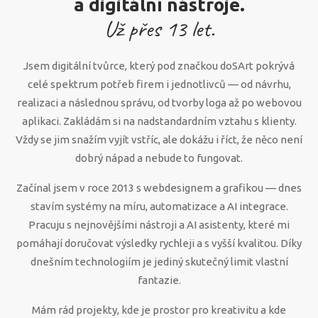
a digitální nástroje.
Už přes
13
let.
Jsem digitální tvůrce, který pod značkou doSArt pokrývá
celé spektrum potřeb firem i jednotlivců — od návrhu,
realizaci a následnou správu, od tvorby loga až po webovou
aplikaci. Zakládám si na nadstandardním vztahu s klienty.
Vždy se jim snažím vyjít vstříc, ale dokážu i říct, že něco není
dobrý nápad a nebude to fungovat.
Začínal jsem v roce 2013 s webdesignem a grafikou — dnes
stavím systémy na míru, automatizace a AI integrace.
Pracuju s nejnovějšími nástroji a AI asistenty, které mi
pomáhají doručovat výsledky rychleji a s vyšší kvalitou. Díky
dnešním technologiím je jediný skutečný limit vlastní
fantazie.
Mám rád projekty, kde je prostor pro kreativitu a kde