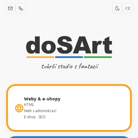
CZ
tvůrčí studio s fantazií
Weby & e-shopy
HTML
Web s administrací
E-shop · SEO