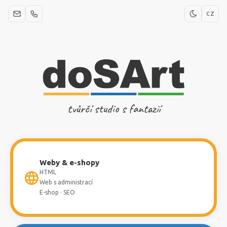
CZ
tvůrčí studio s fantazií
Weby & e-shopy
HTML
Web s administrací
E-shop · SEO