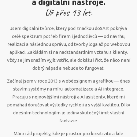
a digitální nástroje.
Už přes
13
let.
Jsem digitální tvůrce, který pod značkou doSArt pokrývá
celé spektrum potřeb firem i jednotlivců — od návrhu,
realizaci a následnou správu, od tvorby loga až po webovou
aplikaci. Zakládám si na nadstandardním vztahu s klienty.
Vždy se jim snažím vyjít vstříc, ale dokážu i říct, že něco není
dobrý nápad a nebude to fungovat.
Začínal jsem v roce 2013 s webdesignem a grafikou — dnes
stavím systémy na míru, automatizace a AI integrace.
Pracuju s nejnovějšími nástroji a AI asistenty, které mi
pomáhají doručovat výsledky rychleji a s vyšší kvalitou. Díky
dnešním technologiím je jediný skutečný limit vlastní
fantazie.
Mám rád projekty, kde je prostor pro kreativitu a kde