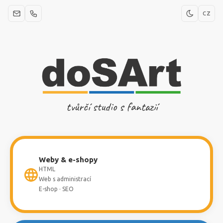
CZ
tvůrčí studio s fantazií
Weby & e-shopy
HTML
Web s administrací
E-shop · SEO