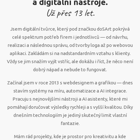
a digitální nástroje.
Už přes
13
let.
Jsem digitální tvůrce, který pod značkou doSArt pokrývá
celé spektrum potřeb firem i jednotlivců — od návrhu,
realizaci a následnou správu, od tvorby loga až po webovou
aplikaci. Zakládám si na nadstandardním vztahu s klienty.
Vždy se jim snažím vyjít vstříc, ale dokážu i říct, že něco není
dobrý nápad a nebude to fungovat.
Začínal jsem v roce 2013 s webdesignem a grafikou — dnes
stavím systémy na míru, automatizace a AI integrace.
Pracuju s nejnovějšími nástroji a AI asistenty, které mi
pomáhají doručovat výsledky rychleji a s vyšší kvalitou. Díky
dnešním technologiím je jediný skutečný limit vlastní
fantazie.
Mám rád projekty, kde je prostor pro kreativitu a kde