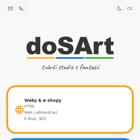
CZ
tvůrčí studio s fantazií
Weby & e-shopy
HTML
Web s administrací
E-shop · SEO