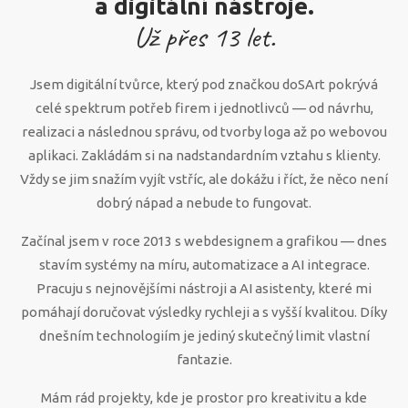
a digitální nástroje.
Už přes
13
let.
Jsem digitální tvůrce, který pod značkou doSArt pokrývá
celé spektrum potřeb firem i jednotlivců — od návrhu,
realizaci a následnou správu, od tvorby loga až po webovou
aplikaci. Zakládám si na nadstandardním vztahu s klienty.
Vždy se jim snažím vyjít vstříc, ale dokážu i říct, že něco není
dobrý nápad a nebude to fungovat.
Začínal jsem v roce 2013 s webdesignem a grafikou — dnes
stavím systémy na míru, automatizace a AI integrace.
Pracuju s nejnovějšími nástroji a AI asistenty, které mi
pomáhají doručovat výsledky rychleji a s vyšší kvalitou. Díky
dnešním technologiím je jediný skutečný limit vlastní
fantazie.
Mám rád projekty, kde je prostor pro kreativitu a kde