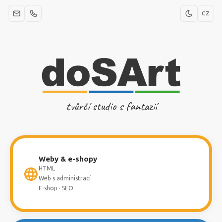
CZ
tvůrčí studio s fantazií
Weby & e-shopy
HTML
Web s administrací
E-shop · SEO