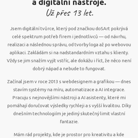
a digitální nástroje.
Už přes
13
let.
Jsem digitální tvůrce, který pod značkou doSArt pokrývá
celé spektrum potřeb firem i jednotlivců — od návrhu,
realizaci a následnou správu, od tvorby loga až po webovou
aplikaci. Zakládám si na nadstandardním vztahu s klienty.
Vždy se jim snažím vyjít vstříc, ale dokážu i říct, že něco není
dobrý nápad a nebude to fungovat.
Začínal jsem v roce 2013 s webdesignem a grafikou — dnes
stavím systémy na míru, automatizace a AI integrace.
Pracuju s nejnovějšími nástroji a AI asistenty, které mi
pomáhají doručovat výsledky rychleji a s vyšší kvalitou. Díky
dnešním technologiím je jediný skutečný limit vlastní
fantazie.
Mám rád projekty, kde je prostor pro kreativitu a kde