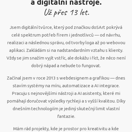
a digitální nástroje.
Už přes
13
let.
Jsem digitální tvůrce, který pod značkou doSArt pokrývá
celé spektrum potřeb firem i jednotlivců — od návrhu,
realizaci a následnou správu, od tvorby loga až po webovou
aplikaci. Zakládám si na nadstandardním vztahu s klienty.
Vždy se jim snažím vyjít vstříc, ale dokážu i říct, že něco není
dobrý nápad a nebude to fungovat.
Začínal jsem v roce 2013 s webdesignem a grafikou — dnes
stavím systémy na míru, automatizace a AI integrace.
Pracuju s nejnovějšími nástroji a AI asistenty, které mi
pomáhají doručovat výsledky rychleji a s vyšší kvalitou. Díky
dnešním technologiím je jediný skutečný limit vlastní
fantazie.
Mám rád projekty, kde je prostor pro kreativitu a kde