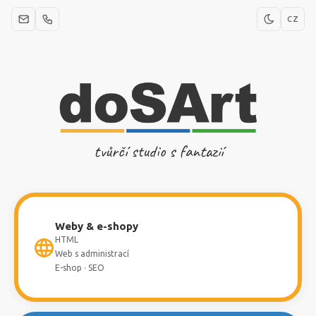
CZ
tvůrčí studio s fantazií
Weby & e-shopy
HTML
Web s administrací
E-shop · SEO