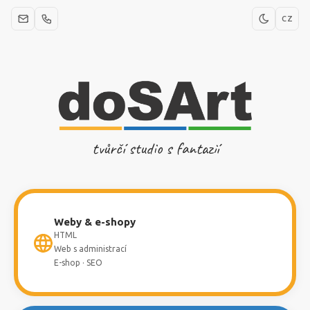
CZ
tvůrčí studio s fantazií
Weby & e-shopy
HTML
Web s administrací
E-shop · SEO