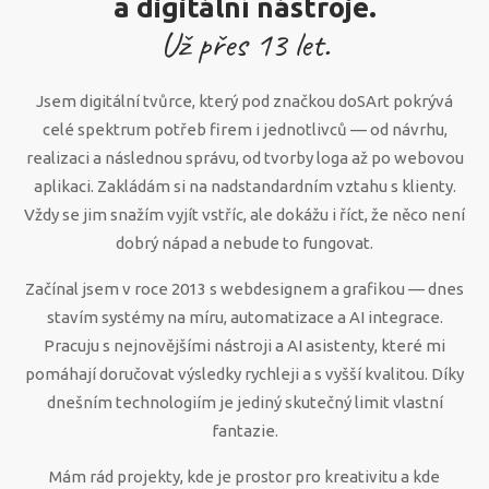
a digitální nástroje.
Už přes
13
let.
Jsem digitální tvůrce, který pod značkou doSArt pokrývá
celé spektrum potřeb firem i jednotlivců — od návrhu,
realizaci a následnou správu, od tvorby loga až po webovou
aplikaci. Zakládám si na nadstandardním vztahu s klienty.
Vždy se jim snažím vyjít vstříc, ale dokážu i říct, že něco není
dobrý nápad a nebude to fungovat.
Začínal jsem v roce 2013 s webdesignem a grafikou — dnes
stavím systémy na míru, automatizace a AI integrace.
Pracuju s nejnovějšími nástroji a AI asistenty, které mi
pomáhají doručovat výsledky rychleji a s vyšší kvalitou. Díky
dnešním technologiím je jediný skutečný limit vlastní
fantazie.
Mám rád projekty, kde je prostor pro kreativitu a kde