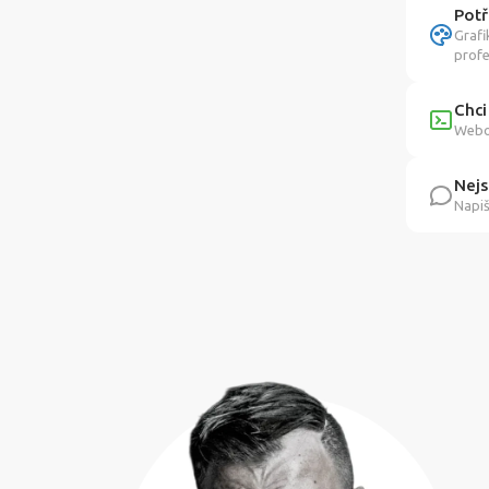
Potř
Grafi
profe
Chci
Webov
Nejs
Napiš