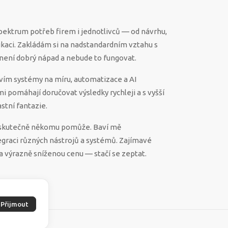
spektrum potřeb firem i jednotlivců — od návrhu,
ikaci. Zakládám si na nadstandardním vztahu s
ěco není dobrý nápad a nebude to fungovat.
vím systémy na míru, automatizace a AI
 mi pomáhají doručovat výsledky rychleji a s vyšší
stní fantazie.
ek skutečně někomu pomůže. Baví mě
egraci různých nástrojů a systémů. Zajímavé
a výrazně sníženou cenu — stačí se zeptat.
Přijmout