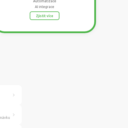
Automatizace
AI integrace
Zjistit více
dnávku