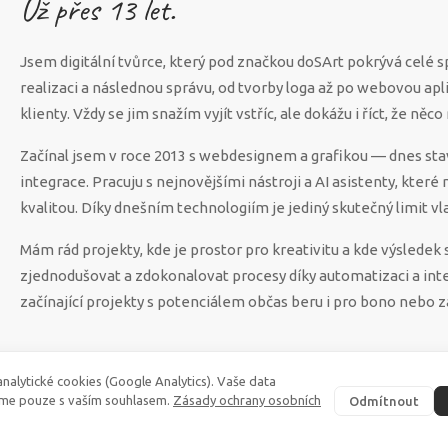
Už přes
13
let.
Jsem digitální tvůrce, který pod značkou doSArt pokrývá celé 
realizaci a následnou správu, od tvorby loga až po webovou apl
klienty. Vždy se jim snažím vyjít vstříc, ale dokážu i říct, že n
Začínal jsem v roce 2013 s webdesignem a grafikou — dnes sta
integrace. Pracuju s nejnovějšími nástroji a AI asistenty, které
kvalitou. Díky dnešním technologiím je jediný skutečný limit vla
Mám rád projekty, kde je prostor pro kreativitu a kde výsled
zjednodušovat a zdokonalovat procesy díky automatizaci a int
začínající projekty s potenciálem občas beru i pro bono nebo z
nalytické cookies (Google Analytics). Vaše data
me pouze s vaším souhlasem.
Zásady ochrany osobních
Odmítnout
©
2026
·
doSArt