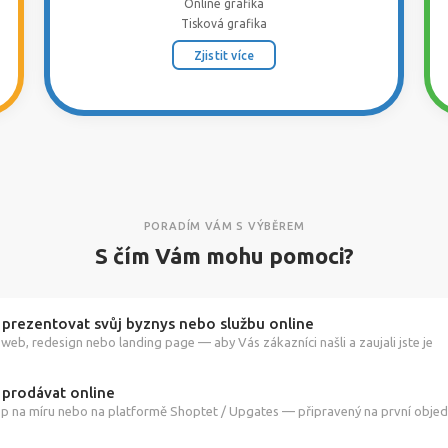
Online grafika
Tisková grafika
Zjistit více
PORADÍM VÁM S VÝBĚREM
S čím Vám mohu pomoci?
 prezentovat svůj byznys nebo službu online
web, redesign nebo landing page — aby Vás zákazníci našli a zaujali jste je
 prodávat online
p na míru nebo na platformě Shoptet / Upgates — připravený na první obje