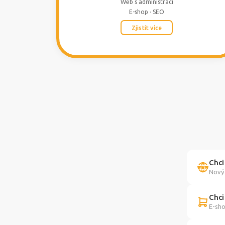
Web s administrací
E-shop · SEO
Zjistit více
Chci
Nový 
Chci
E-sho