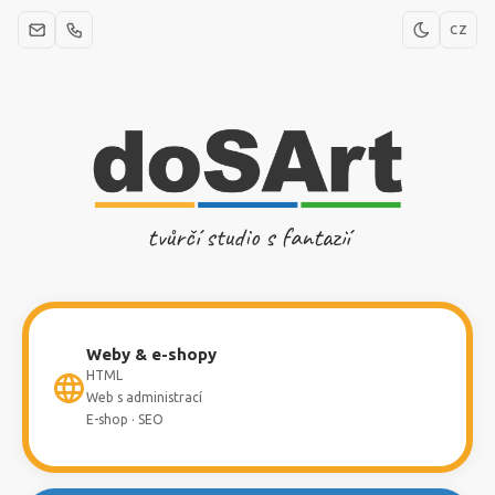
CZ
tvůrčí studio s fantazií
Weby & e-shopy
HTML
Web s administrací
E-shop · SEO