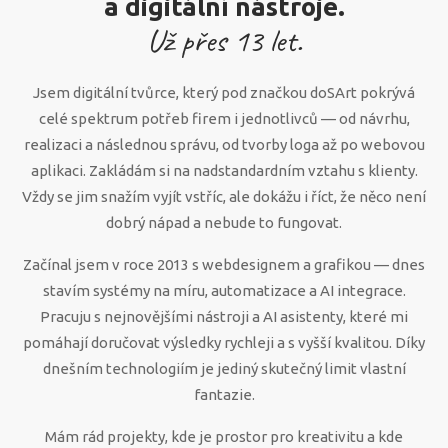
a digitální nástroje.
Už přes
13
let.
Jsem digitální tvůrce, který pod značkou doSArt pokrývá
celé spektrum potřeb firem i jednotlivců — od návrhu,
realizaci a následnou správu, od tvorby loga až po webovou
aplikaci. Zakládám si na nadstandardním vztahu s klienty.
Vždy se jim snažím vyjít vstříc, ale dokážu i říct, že něco není
dobrý nápad a nebude to fungovat.
Začínal jsem v roce 2013 s webdesignem a grafikou — dnes
stavím systémy na míru, automatizace a AI integrace.
Pracuju s nejnovějšími nástroji a AI asistenty, které mi
pomáhají doručovat výsledky rychleji a s vyšší kvalitou. Díky
dnešním technologiím je jediný skutečný limit vlastní
fantazie.
Mám rád projekty, kde je prostor pro kreativitu a kde