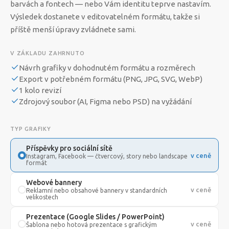
barvách a fontech — nebo Vám identitu teprve nastavím.
Výsledek dostanete v editovatelném formátu, takže si
příště menší úpravy zvládnete sami.
V ZÁKLADU ZAHRNUTO
Návrh grafiky v dohodnutém formátu a rozměrech
Export v potřebném formátu (PNG, JPG, SVG, WebP)
1 kolo revizí
Zdrojový soubor (AI, Figma nebo PSD) na vyžádání
TYP GRAFIKY
Příspěvky pro sociální sítě
v ceně
Instagram, Facebook — čtvercový, story nebo landscape
formát
Webové bannery
v ceně
Reklamní nebo obsahové bannery v standardních
velikostech
Prezentace (Google Slides / PowerPoint)
v ceně
Šablona nebo hotová prezentace s grafickým