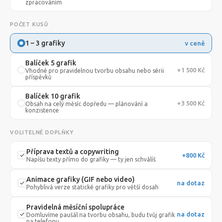
zpracováním
POČET KUSŮ
1 – 3 grafiky
v ceně
Balíček 5 grafik
+1 500 Kč
Vhodné pro pravidelnou tvorbu obsahu nebo sérii
příspěvků
Balíček 10 grafik
+3 500 Kč
Obsah na celý měsíc dopředu — plánování a
konzistence
VOLITELNÉ DOPLŇKY
Příprava textů a copywriting
+800 Kč
Napíšu texty přímo do grafiky — ty jen schválíš
Animace grafiky (GIF nebo video)
na dotaz
Pohyblivá verze statické grafiky pro větší dosah
Pravidelná měsíční spolupráce
na dotaz
Domluvíme paušál na tvorbu obsahu, budu tvůj grafik
na telefonu