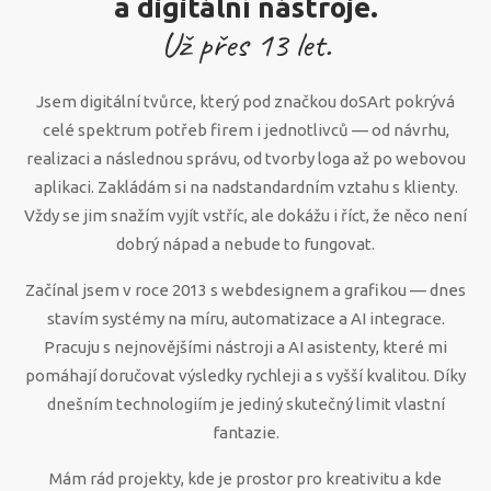
a digitální nástroje.
Už přes
13
let.
Jsem digitální tvůrce, který pod značkou doSArt pokrývá
celé spektrum potřeb firem i jednotlivců — od návrhu,
realizaci a následnou správu, od tvorby loga až po webovou
aplikaci. Zakládám si na nadstandardním vztahu s klienty.
Vždy se jim snažím vyjít vstříc, ale dokážu i říct, že něco není
dobrý nápad a nebude to fungovat.
Začínal jsem v roce 2013 s webdesignem a grafikou — dnes
stavím systémy na míru, automatizace a AI integrace.
Pracuju s nejnovějšími nástroji a AI asistenty, které mi
pomáhají doručovat výsledky rychleji a s vyšší kvalitou. Díky
dnešním technologiím je jediný skutečný limit vlastní
fantazie.
Mám rád projekty, kde je prostor pro kreativitu a kde