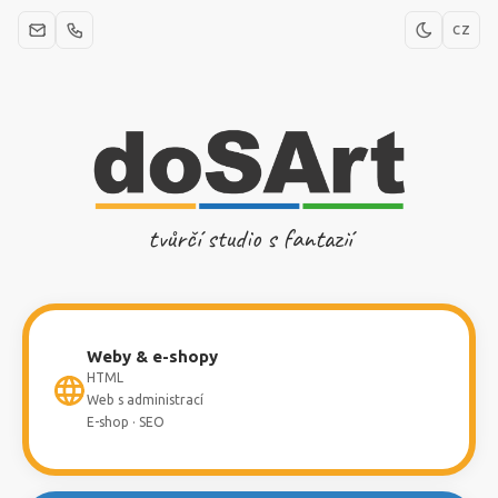
CZ
tvůrčí studio s fantazií
Weby & e-shopy
HTML
Web s administrací
E-shop · SEO