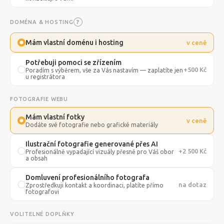
?
DOMÉNA & HOSTING
Mám vlastní doménu i hosting
v ceně
Potřebuji pomoci se zřízením
+500 Kč
Poradím s výběrem, vše za Vás nastavím — zaplatíte jen
u registrátora
FOTOGRAFIE WEBU
Mám vlastní fotky
v ceně
Dodáte své fotografie nebo grafické materiály
Ilustrační fotografie generované přes AI
+2 500 Kč
Profesionálně vypadající vizuály přesně pro Váš obor
a obsah
Domluvení profesionálního fotografa
na dotaz
Zprostředkuji kontakt a koordinaci, platíte přímo
fotografovi
VOLITELNÉ DOPLŇKY