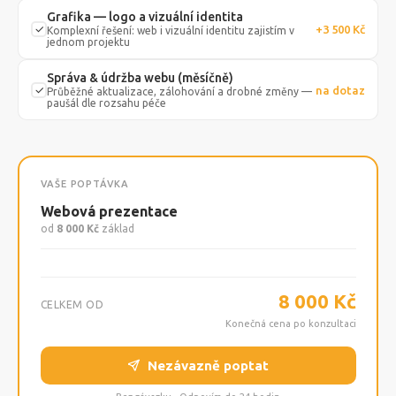
Grafika — logo a vizuální identita
+3 500 Kč
Komplexní řešení: web i vizuální identitu zajistím v
jednom projektu
Správa & údržba webu (měsíčně)
na dotaz
Průběžné aktualizace, zálohování a drobné změny —
paušál dle rozsahu péče
VAŠE POPTÁVKA
Webová prezentace
od
8 000 Kč
základ
8 000 Kč
CELKEM OD
Konečná cena po konzultaci
Nezávazně poptat