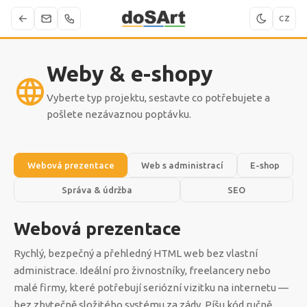
CZ
Weby & e-shopy
Vyberte typ projektu, sestavte co potřebujete a
pošlete nezávaznou poptávku.
Webová prezentace
Web s administrací
E-shop
Správa & údržba
SEO
Webová prezentace
Rychlý, bezpečný a přehledný HTML web bez vlastní
administrace. Ideální pro živnostníky, freelancery nebo
malé firmy, které potřebují seriózní vizitku na internetu —
bez zbytečně složitého systému za zády. Píšu kód ručně,