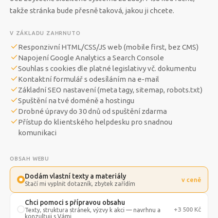
takže stránka bude přesně taková, jakou ji chcete.
V ZÁKLADU ZAHRNUTO
Responzivní HTML/CSS/JS web (mobile first, bez CMS)
Napojení Google Analytics a Search Console
Souhlas s cookies dle platné legislativy vč. dokumentu
Kontaktní formulář s odesíláním na e-mail
Základní SEO nastavení (meta tagy, sitemap, robots.txt)
Spuštění na tvé doméně a hostingu
Drobné úpravy do 30 dnů od spuštění zdarma
Přístup do klientského helpdesku pro snadnou
komunikaci
OBSAH WEBU
Dodám vlastní texty a materiály
v ceně
Stačí mi vyplnit dotazník, zbytek zařídím
Chci pomoci s přípravou obsahu
+3 500 Kč
Texty, struktura stránek, výzvy k akci — navrhnu a
konzultuji s Vámi