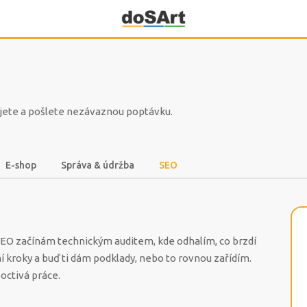
ujete a pošlete nezávaznou poptávku.
E-shop
Správa & údržba
SEO
SEO začínám technickým auditem, kde odhalím, co brzdí
í kroky a buď ti dám podklady, nebo to rovnou zařídím.
octivá práce.