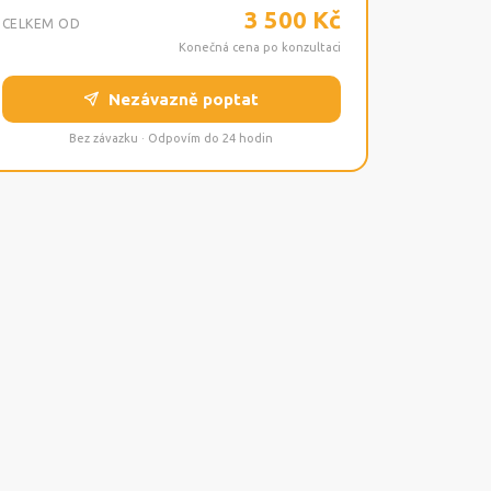
3 500 Kč
CELKEM OD
Konečná cena po konzultaci
Nezávazně poptat
Bez závazku · Odpovím do 24 hodin