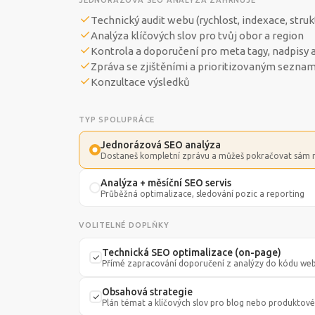
JEDNORÁZOVÁ SEO ANALÝZA ZAHRNUJE
Technický audit webu (rychlost, indexace, struk
Analýza klíčových slov pro tvůj obor a region
Kontrola a doporučení pro meta tagy, nadpisy 
Zpráva se zjištěními a prioritizovaným sezn
Konzultace výsledků
TYP SPOLUPRÁCE
Jednorázová SEO analýza
Dostaneš kompletní zprávu a můžeš pokračovat sám
Analýza + měsíční SEO servis
Průběžná optimalizace, sledování pozic a reporting
VOLITELNÉ DOPLŇKY
Technická SEO optimalizace (on-page)
Přímé zapracování doporučení z analýzy do kódu we
Obsahová strategie
Plán témat a klíčových slov pro blog nebo produktové