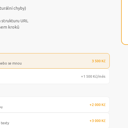
turální chyby)
a strukturu URL
amem kroků
3 500 Kč
 nebo se mnou
+1 500 Kč/měs
+2 000 Kč
bu
+3 000 Kč
 texty